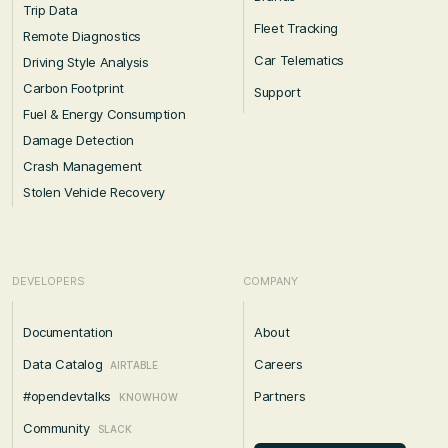
Trip Data
Fleet Tracking
Remote Diagnostics
Car Telematics
Driving Style Analysis
Carbon Footprint
Support
Fuel & Energy Consumption
Damage Detection
Crash Management
Stolen Vehicle Recovery
DEVELOPERS
COMPANY
Documentation
About
Data Catalog
Careers
AIRTABLE
#opendevtalks
Partners
KNOWHOW
Community
SLACK