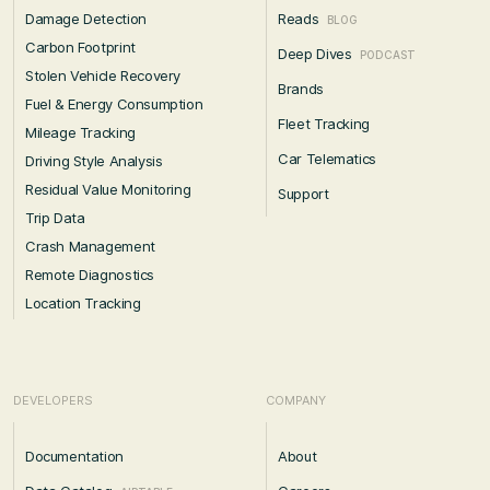
Damage Detection
Reads
BLOG
Carbon Footprint
Deep Dives
PODCAST
Stolen Vehicle Recovery
Brands
Fuel & Energy Consumption
Fleet Tracking
Mileage Tracking
Car Telematics
Driving Style Analysis
Residual Value Monitoring
Support
Trip Data
Crash Management
Remote Diagnostics
Location Tracking
DEVELOPERS
COMPANY
Documentation
About